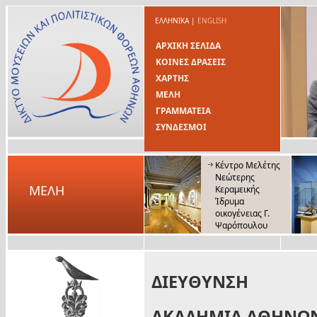
ΕΛΛΗΝΙΚΑ
|
ENGLISH
ΑΡΧΙΚΗ ΣΕΛΙΔΑ
ΚΟΙΝΕΣ ΔΡΑΣΕΙΣ
ΧΑΡΤΗΣ
ΜΕΛΗ
ΓΡΑΜΜΑΤΕΙΑ
ΣΥΝΔΕΣΜΟΙ
Κέντρο Μελέτης
Νεώτερης
ΜΕΛΗ
Κεραμεικής
Ίδρυμα
οικογένειας Γ.
Ψαρόπουλου
ΔΙΕΥΘΥΝΣΗ
ΑΚΑΔΗΜΙΑ ΑΘΗΝΩ