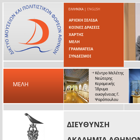
ΕΛΛΗΝΙΚΑ
|
ENGLISH
ΑΡΧΙΚΗ ΣΕΛΙΔΑ
ΚΟΙΝΕΣ ΔΡΑΣΕΙΣ
ΧΑΡΤΗΣ
ΜΕΛΗ
ΓΡΑΜΜΑΤΕΙΑ
ΣΥΝΔΕΣΜΟΙ
Κέντρο Μελέτης
Νεώτερης
ΜΕΛΗ
Κεραμεικής
Ίδρυμα
οικογένειας Γ.
Ψαρόπουλου
ΔΙΕΥΘΥΝΣΗ
ΑΚΑΔΗΜΙΑ ΑΘΗΝΩ