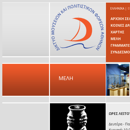
ΕΛΛΗΝΙΚΑ
|
E
ΑΡΧΙΚΗ ΣΕ
ΚΟΙΝΕΣ ΔΡ
ΧΑΡΤΗΣ
ΜΕΛΗ
ΓΡΑΜΜΑΤΕ
ΣΥΝΔΕΣΜΟ
ΜΕΛΗ
ΩΡΕΣ ΛΕΙΤΟ
Δευτέρα - Πα
Κυριακή: 10.0