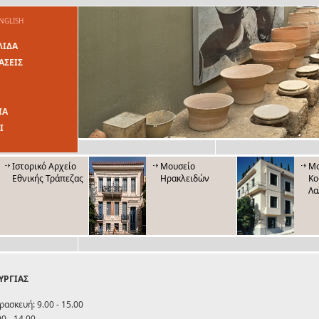
NGLISH
ΛΙΔΑ
ΑΣΕΙΣ
ΙΑ
Ι
Ιστορικό Αρχείο
Μουσείο
Μο
Εθνικής Τράπεζας
Ηρακλειδών
Κο
Λα
ΥΡΓΙΑΣ
ρασκευή: 9.00 - 15.00
0 - 14.00