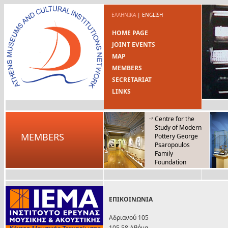
ΕΛΛΗΝΙΚΑ
|
ENGLISH
HOME PAGE
JOINT EVENTS
MAP
MEMBERS
SECRETARIAT
LINKS
Centre for the
Study of Modern
MEMBERS
Pottery George
Psaropoulos
Family
Foundation
ΕΠΙΚΟΙΝΩΝΙΑ
Αδριανού 105
105 58 Αθήνα