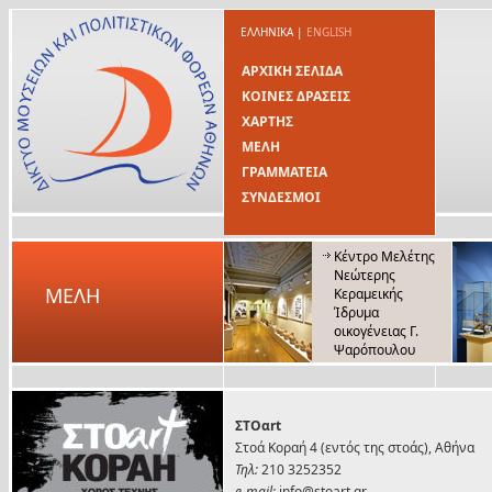
ΕΛΛΗΝΙΚΑ
|
ENGLISH
ΑΡΧΙΚΗ ΣΕΛΙΔΑ
ΚΟΙΝΕΣ ΔΡΑΣΕΙΣ
ΧΑΡΤΗΣ
ΜΕΛΗ
ΓΡΑΜΜΑΤΕΙΑ
ΣΥΝΔΕΣΜΟΙ
Κέντρο Μελέτης
Νεώτερης
ΜΕΛΗ
Κεραμεικής
Ίδρυμα
οικογένειας Γ.
Ψαρόπουλου
ΣΤΟαrt
Στοά Κοραή 4 (εντός της στοάς), Αθήνα
Τηλ:
210 3252352
e-mail:
info@stoart.gr