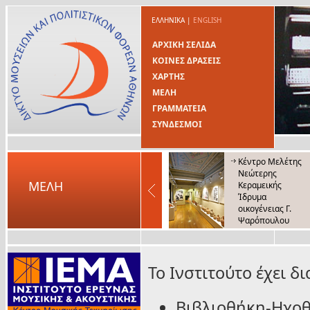
ΕΛΛΗΝΙΚΑ
|
ENGLISH
ΑΡΧΙΚΗ ΣΕΛΙΔΑ
ΚΟΙΝΕΣ ΔΡΑΣΕΙΣ
ΧΑΡΤΗΣ
ΜΕΛΗ
ΓΡΑΜΜΑΤΕΙΑ
ΣΥΝΔΕΣΜΟΙ
Κέντρο Μελέτης
Νεώτερης
ΜΕΛΗ
Κεραμεικής
Ίδρυμα
οικογένειας Γ.
Ψαρόπουλου
Μουσείο Λαϊκής
Τέχνης και
Παράδοσης
Το Ινστιτούτο έχει δ
Βιβλιοθήκη-Ηχοθή