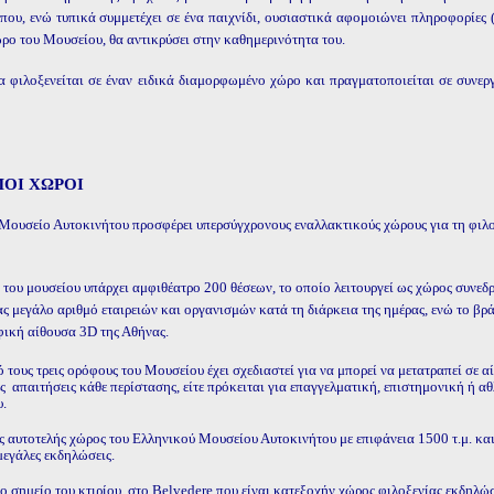
 που, ενώ τυπικά συμμετέχει σε ένα παιχνίδι, ουσιαστικά αφομοιώνει πληροφορίε
ώρο του Μουσείου, θα αντικρύσει στην καθημερινότητα του.
 φιλοξενείται σε έναν ειδικά διαμορφωμένο χώρο και πραγματοποιείται σε συνερ
ΜΟΙ ΧΩΡΟΙ
Μουσείο Αυτοκινήτου προσφέρει υπερσύγχρονους εναλλακτικούς χώρους για τη φιλο
 του μουσείου υπάρχει αμφιθέατρο 200 θέσεων, το οποίο λειτουργεί ως χώρος συνεδ
ς μεγάλο αριθμό εταιρειών και οργανισμών κατά τη διάρκεια της ημέρας, ενώ το βρ
ική αίθουσα 3D της Αθήνας.
ό τους τρεις ορόφους του Μουσείου έχει σχεδιαστεί για να μπορεί να μετατραπεί σε
ς
απαιτήσεις κάθε περίστασης, είτε πρόκειται για επαγγελματική, επιστημονική ή α
υ.
ς αυτοτελής χώρος του Ελληνικού Μουσείου Αυτοκινήτου με επιφάνεια 1500 τ.μ. και 
μεγάλες εκδηλώσεις.
ο σημείο του κτιρίου, στο
Belvedere
που είναι κατεξοχήν χώρος φιλοξενίας εκδηλώ