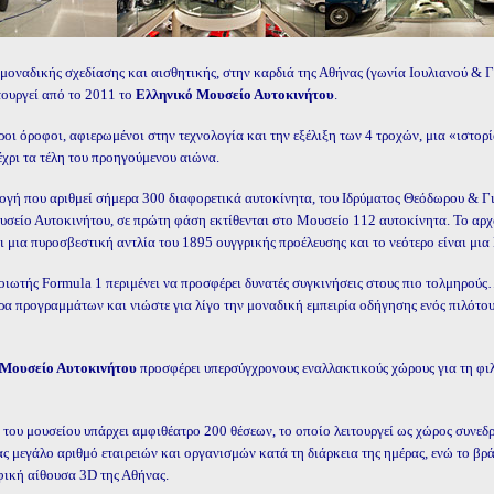
ο μοναδικής σχεδίασης και αισθητικής, στην καρδιά της Αθήνας (γωνία Ιουλιανού & 
τουργεί από το 2011 το
Ελληνικό Μουσείο Αυτοκινήτου
.
οι όροφοι, αφιερωμένοι στην τεχνολογία και την εξέλιξη των 4 τροχών, μια «ιστορί
έχρι τα τέλη του προηγούμενου αιώνα.
ογή που αριθμεί σήμερα 300 διαφορετικά αυτοκίνητα, του Ιδρύματος Θεόδωρου & 
σείο Αυτοκινήτου, σε πρώτη φάση εκτίθενται στο Μουσείο 112 αυτοκίνητα. Το αρχα
ι μια πυροσβεστική αντλία του 1895 ουγγρικής προέλευσης και το νεότερο είναι μι
ιωτής Formula 1 περιμένει να προσφέρει δυνατές συγκινήσεις στους πιο τολμηρο
ρα προγραμμάτων και νιώστε για λίγο την μοναδική εμπειρία οδήγησης ενός πιλότ
 Μουσείο Αυτοκινήτου
προσφέρει υπερσύγχρονους εναλλακτικούς χώρους για τη φιλ
 του μουσείου υπάρχει αμφιθέατρο 200 θέσεων, το οποίο λειτουργεί ως χώρος συνεδ
ς μεγάλο αριθμό εταιρειών και οργανισμών κατά τη διάρκεια της ημέρας, ενώ το βρ
ική αίθουσα 3D της Αθήνας.