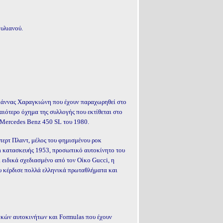
ουλιανού.
Γιάννας Χαραγκιώνη που έχουν παραχωρηθεί στο
ιότερο όχημα της συλλογής που εκτίθεται στο
α Mercedes Benz 450 SL του 1980.
περτ Πλαντ, μέλος του φημισμένου ροκ
ia κατασκευής 1953, προσωπικό αυτοκίνητο του
ι ειδικά σχεδιασμένο από τον Οίκο Gucci, η
ου κέρδισε πολλά ελληνικά πρωταθλήματα και
τικών αυτοκινήτων και
Formulas
που έχουν