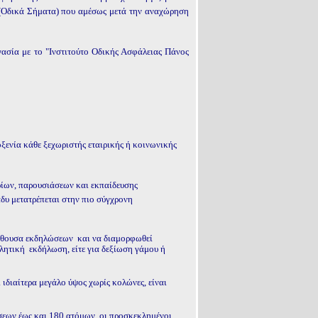
ς (Οδικά Σήματα) που αμέσως μετά την αναχώρηση
γασία με το "Ινστιτούτο Οδικής Ασφάλειας Πάνος
ξενία κάθε ξεχωριστής εταιρικής ή κοινωνικής
ρίων, παρουσιάσεων και εκπαίδευσης
άδυ μετατρέπεται στην πιο σύγχρονη
 αίθουσα εκδηλώσεων
και να διαμορφωθεί
θλητική
εκδήλωση, είτε για δεξίωση γάμου ή
ιδιαίτερα μεγάλο ύψος χωρίς κολώνες, είναι
σεων έως και 180 ατόμων, οι προσκεκλημένοι