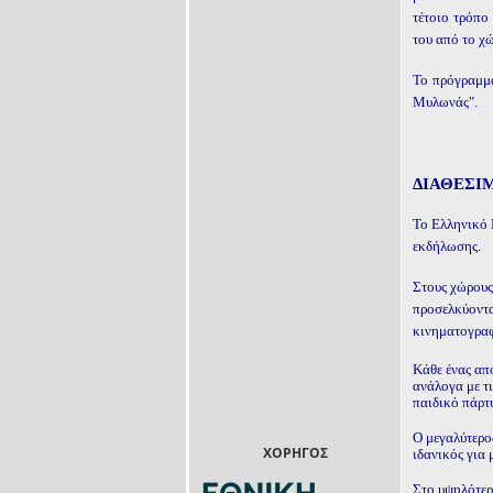
τέτοιο τρόπο
του από το χ
Το πρόγραμμα
Μυλωνάς".
ΔΙΑΘΕΣΙ
Το Ελληνικό 
εκδήλωσης.
Στους χώρους
προσελκύοντα
κινηματογραφ
Κάθε ένας απ
ανάλογα με τι
παιδικό πάρτ
Ο μεγαλύτερο
ΧΟΡΗΓΟΣ
ιδανικός για 
Στο υψηλότερ