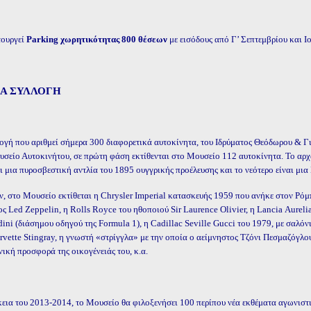
τουργεί
Parking χωρητικότητας 800 θέσεων
με εισόδους από Γ’ Σεπτεμβρίου και Ι
Α ΣΥΛΛΟΓΗ
ογή που αριθμεί σήμερα 300 διαφορετικά αυτοκίνητα, του Ιδρύματος Θεόδωρου & 
σείο Αυτοκινήτου, σε πρώτη φάση εκτίθενται στο Μουσείο 112 αυτοκίνητα. Το αρχα
ι μια πυροσβεστική αντλία του 1895 ουγγρικής προέλευσης και το νεότερο είναι μι
, στο Μουσείο εκτίθεται η Chrysler Ιmperial κατασκευής 1959 που ανήκε στον Ρόμ
ς Led Ζeppelin, η Rolls Royce του ηθοποιού Sir Laurence Olivier, η Lancia Αurel
ni (διάσημου οδηγού της Formula 1), η Cadillac Seville Gucci του 1979, με σαλόν
rvette Stingray, η γνωστή «στρίγγλα» με την οποία ο αείμνηστος Τζόνι Πεσμαζόγλ
νική προσφορά της οικογένειάς του, κ.α.
κεια του 2013-2014, το Μουσείο θα φιλοξενήσει 100 περίπου νέα εκθέματα αγωνισ