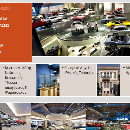
NGLISH
ΛΙΔΑ
ΑΣΕΙΣ
ΙΑ
Ι
Κέντρο Μελέτης
Ιστορικό Αρχείο
Μο
Νεώτερης
Εθνικής Τράπεζας
Ηρ
Κεραμεικής
Ίδρυμα
οικογένειας Γ.
Ψαρόπουλου