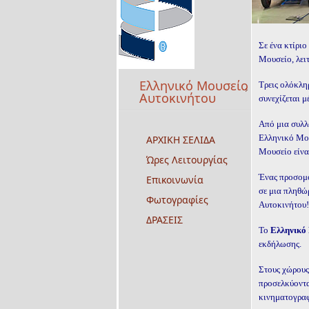
Σε ένα κτίρι
Μουσείο, λει
Ελληνικό Μουσείο
Τρεις ολόκληρ
Αυτοκινήτου
συνεχίζεται μ
Από μια συλλ
Ελληνικό Μου
ΑΡΧΙΚΗ ΣΕΛΙΔΑ
Μουσείο είνα
Ώρες Λειτουργίας
Ένας προσομο
Επικοινωνία
σε μια πληθώ
Φωτογραφίες
Αυτοκινήτου!
ΔΡΑΣΕΙΣ
Το
Ελληνικό
εκδήλωσης.
Στους χώρους
προσελκύοντα
κινηματογραφ