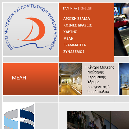
ΕΛΛΗΝΙΚΑ
|
ENGLISH
ΑΡΧΙΚΗ ΣΕΛΙΔΑ
ΚΟΙΝΕΣ ΔΡΑΣΕΙΣ
ΧΑΡΤΗΣ
ΜΕΛΗ
ΓΡΑΜΜΑΤΕΙΑ
ΣΥΝΔΕΣΜΟΙ
Κέντρο Μελέτης
Νεώτερης
ΜΕΛΗ
Κεραμεικής
Ίδρυμα
οικογένειας Γ.
Ψαρόπουλου