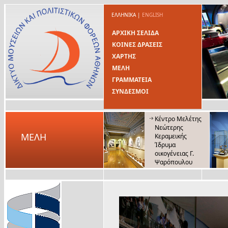
ΕΛΛΗΝΙΚΑ
|
ENGLISH
ΑΡΧΙΚΗ ΣΕΛΙΔΑ
ΚΟΙΝΕΣ ΔΡΑΣΕΙΣ
ΧΑΡΤΗΣ
ΜΕΛΗ
ΓΡΑΜΜΑΤΕΙΑ
ΣΥΝΔΕΣΜΟΙ
Κέντρο Μελέτης
Νεώτερης
ΜΕΛΗ
Κεραμεικής
Ίδρυμα
οικογένειας Γ.
Ψαρόπουλου