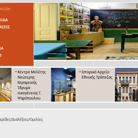
NGLISH
ΛΙΔΑ
ΑΣΕΙΣ
ΙΑ
Ι
Κέντρο Μελέτης
Ιστορικό Αρχείο
Νεώτερης
Εθνικής Τράπεζας
Κεραμεικής
Ίδρυμα
οικογένειας Γ.
Ψαρόπουλου
Δίκτυο για τα
Μουσείο Λαϊκής
Δικαιώματα του
Τέχνης και
Παιδιού
Παράδοσης
ρίδες/Διαλέξεις/Ομιλίες