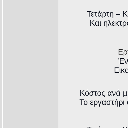
Τετάρτη – Κ
Και ηλεκτρ
Ερ
Έν
Εικ
Κόστος ανά μά
Το εργαστήρι 