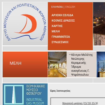
ΕΛΛΗΝΙΚΑ
|
ENGLISH
ΑΡΧΙΚΗ ΣΕΛΙΔΑ
ΚΟΙΝΕΣ ΔΡΑΣΕΙΣ
ΧΑΡΤΗΣ
ΜΕΛΗ
ΓΡΑΜΜΑΤΕΙΑ
ΣΥΝΔΕΣΜΟΙ
Κέντρο Μελέτης
Νεώτερης
ΜΕΛΗ
Κεραμεικής
Ίδρυμα
οικογένειας Γ.
Ψαρόπουλου
Ώρες λειτουργίας
Χειμερινό ωράριο (15/10-15/4)