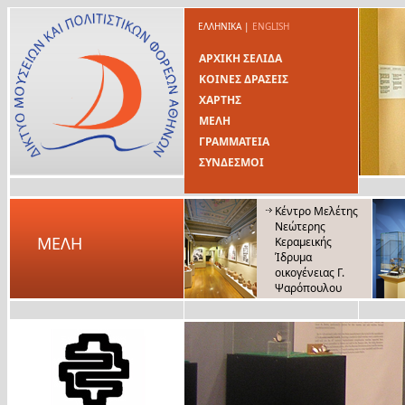
ΕΛΛΗΝΙΚΑ
|
ENGLISH
ΑΡΧΙΚΗ ΣΕΛΙΔΑ
ΚΟΙΝΕΣ ΔΡΑΣΕΙΣ
ΧΑΡΤΗΣ
ΜΕΛΗ
ΓΡΑΜΜΑΤΕΙΑ
ΣΥΝΔΕΣΜΟΙ
Κέντρο Μελέτης
Νεώτερης
ΜΕΛΗ
Κεραμεικής
Ίδρυμα
οικογένειας Γ.
Ψαρόπουλου