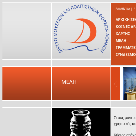
ΕΛΛΗΝΙΚΑ
|
E
ΑΡΧΙΚΗ ΣΕ
ΚΟΙΝΕΣ ΔΡ
ΧΑΡΤΗΣ
ΜΕΛΗ
ΓΡΑΜΜΑΤΕ
ΣΥΝΔΕΣΜΟ
ΜΕΛΗ
Στους μόνιμ
χρηστικής κε
Kύριος στόχ