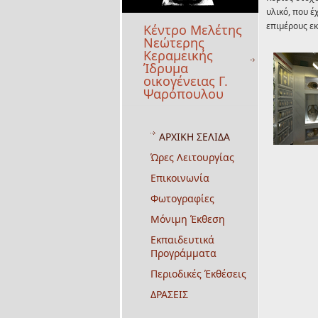
υλικό, που έ
επιμέρους εκ
Κέντρο Μελέτης
Νεώτερης
Κεραμεικής
Ίδρυμα
οικογένειας Γ.
Ψαρόπουλου
ΑΡΧΙΚΗ ΣΕΛΙΔΑ
Ώρες Λειτουργίας
Επικοινωνία
Φωτογραφίες
Μόνιμη Έκθεση
Εκπαιδευτικά
Προγράμματα
Περιοδικές Έκθέσεις
ΔΡΑΣΕΙΣ