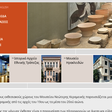
NGLISH
ΛΙΔΑ
ΑΣΕΙΣ
ΙΑ
Ι
Ιστορικό Αρχείο
Μουσείο
Εθνικής Τράπεζας
Ηρακλειδών
Μουσείο Λαϊκής
Μουσείο
Τέχνης και
'Ελευθέριος
Παράδοσης
Βενιζέλος'
ους εκθεσιακούς χώρους του Mουσείου Nεώτερης Kεραμεικής παρουσιάζεται μια
ραμικής από τις αρχές του 19ου ως τα μέσα του 20ού αιώνα.
ος της μόνιμης έκθεσης είναι η παρουσίαση των πληροφοριών με άμεσο και εύλ