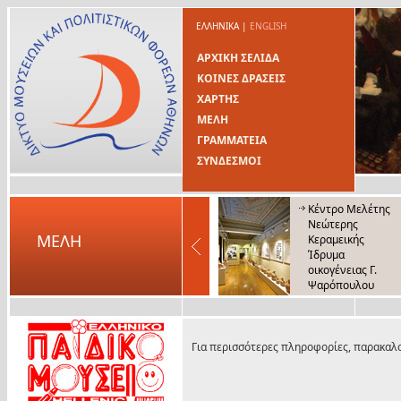
ΕΛΛΗΝΙΚΑ
|
ENGLISH
ΑΡΧΙΚΗ ΣΕΛΙΔΑ
ΚΟΙΝΕΣ ΔΡΑΣΕΙΣ
ΧΑΡΤΗΣ
ΜΕΛΗ
ΓΡΑΜΜΑΤΕΙΑ
ΣΥΝΔΕΣΜΟΙ
Κέντρο Μελέτης
Νεώτερης
ΜΕΛΗ
Κεραμεικής
Ίδρυμα
οικογένειας Γ.
Ψαρόπουλου
Μουσείο Λαϊκής
Τέχνης και
Παράδοσης
Για περισσότερες πληροφορίες, παρακαλο