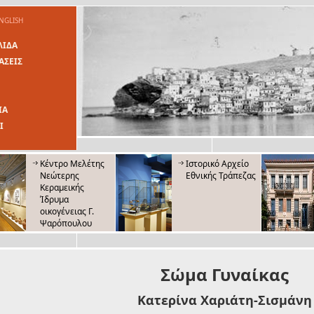
NGLISH
ΛΙΔΑ
ΑΣΕΙΣ
ΙΑ
Ι
Κέντρο Μελέτης
Ιστορικό Αρχείο
Νεώτερης
Εθνικής Τράπεζας
Κεραμεικής
Ίδρυμα
οικογένειας Γ.
Ψαρόπουλου
Μουσείο Λαϊκής
Μουσείο
Τέχνης και
'Ελευθέριος
Παράδοσης
Βενιζέλος'
Σώμα Γυναίκας
Κατερίνα Χαριάτη-Σισμάνη