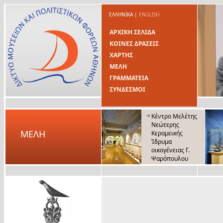
ΕΛΛΗΝΙΚΑ
|
ENGLISH
ΑΡΧΙΚΗ ΣΕΛΙΔΑ
ΚΟΙΝΕΣ ΔΡΑΣΕΙΣ
ΧΑΡΤΗΣ
ΜΕΛΗ
ΓΡΑΜΜΑΤΕΙΑ
ΣΥΝΔΕΣΜΟΙ
Κέντρο Μελέτης
Νεώτερης
ΜΕΛΗ
Κεραμεικής
Ίδρυμα
οικογένειας Γ.
Ψαρόπουλου